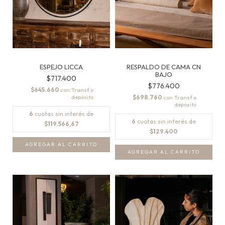
ESPEJO LICCA
RESPALDO DE CAMA CN
BAJO
$717.400
$776.400
$645.660
con
$698.760
con
6
cuotas sin interés de
6
cuotas sin interés de
$119.566,67
$129.400
AGREGAR AL CARRITO