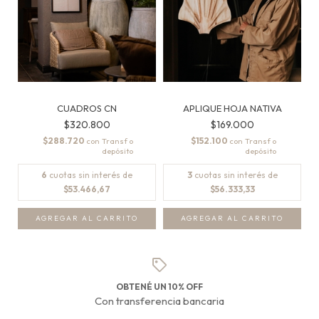
CUADROS CN
APLIQUE HOJA NATIVA
$320.800
$169.000
$288.720
$152.100
con
con
6
cuotas sin interés de
3
cuotas sin interés de
$53.466,67
$56.333,33
AGREGAR AL CARRITO
OBTENÉ UN 10% OFF
Con transferencia bancaria