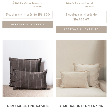
$152.820
$39.060
con
con
3
cuotas sin interés de
$56.600
3
cuotas sin interés de
$14.466,67
AGREGAR AL CARRITO
AGREGAR AL CARRITO
ALMOHADON LINO RAYADO
ALMOHADON LIENZO ARENA