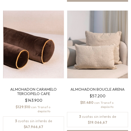
ALMOHADON CARAMELO
ALMOHADON BOUCLE ARENA
TERCIOPELO CAFE
$57.200
$143.900
$51.480
con
$129.510
con
3
cuotas sin interés de
3
cuotas sin interés de
$19.066,67
$47.966,67