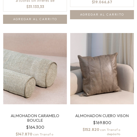
3
cuotas sin interés de
$19.066,67
$31.133,33
AGREGAR AL CARRITO
AGREGAR AL CARRITO
ALMOHADON CARAMELO
ALMOHADON CUERO VISON
BOUCLE
$169.800
$164.300
$152.820
con
$147.870
con