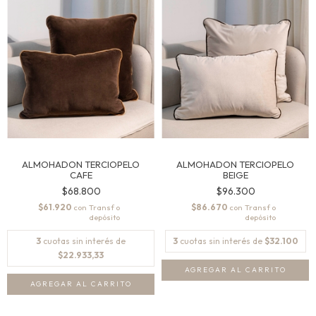
ALMOHADON TERCIOPELO
ALMOHADON TERCIOPELO
CAFE
BEIGE
$68.800
$96.300
$61.920
$86.670
con
con
3
cuotas sin interés de
3
cuotas sin interés de
$32.100
$22.933,33
AGREGAR AL CARRITO
AGREGAR AL CARRITO