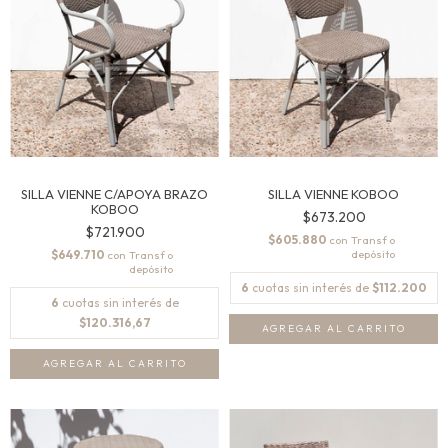
SILLA VIENNE C/APOYA BRAZO
SILLA VIENNE KOBOO
KOBOO
$673.200
$721.900
$605.880
con
$649.710
con
6
cuotas sin interés de
$112.200
6
cuotas sin interés de
$120.316,67