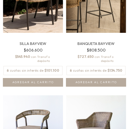
SILLA BAYVIEW
BANQUETA BAYVIEW
$606.600
$808.500
$545.940
$727.650
con
con
6
cuotas sin interés de
$101.100
6
cuotas sin interés de
$134.750