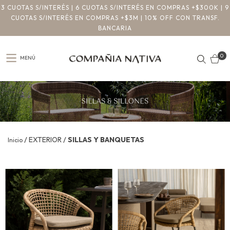
3 CUOTAS S/INTERÉS | 6 CUOTAS S/INTERÉS EN COMPRAS +$300K | 9
CUOTAS S/INTERÉS EN COMPRAS +$3M | 10% OFF CON TRANSF.
BANCARIA
0
MENÚ
/
/
EXTERIOR
SILLAS Y BANQUETAS
Inicio