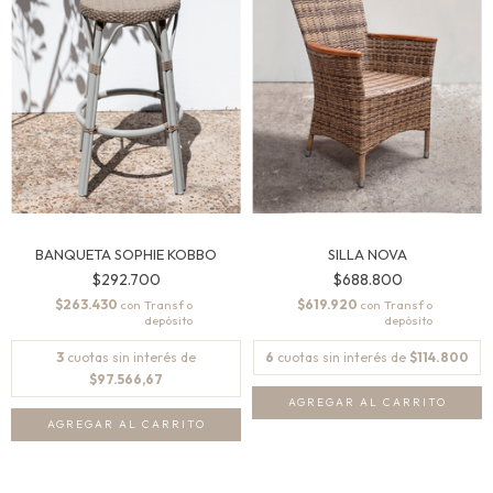
BANQUETA SOPHIE KOBBO
SILLA NOVA
$292.700
$688.800
$263.430
$619.920
con
con
3
cuotas sin interés de
6
cuotas sin interés de
$114.800
$97.566,67