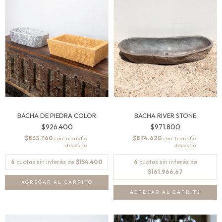
BACHA DE PIEDRA COLOR
BACHA RIVER STONE
$926.400
$971.800
$833.760
$874.620
con
con
6
cuotas sin interés de
$154.400
6
cuotas sin interés de
$161.966,67
AGREGAR AL CARRITO