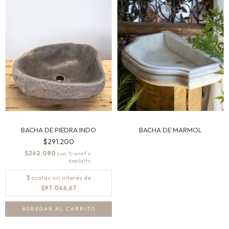
BACHA DE PIEDRA INDO
BACHA DE MARMOL
$291.200
$262.080
con
3
cuotas sin interés de
$97.066,67