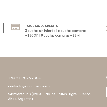
TARJETAS DE CRÉDITO
3 cuotas sin interés I 6 cuotas compras
+$300K I 9 cuotas compras +$3M
+ 54 9 11 7025 7004
contacto@cianativa.com.ar
Sarmiento 160 (ex130) Pto. de Frutos. Tigre, Buenos
Aires, Argentina