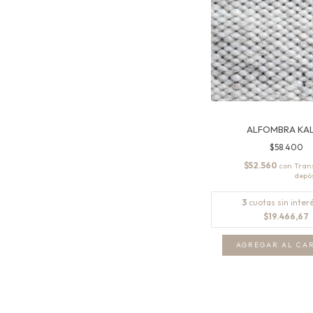
ALFOMBRA KA
$58.400
$52.560
con
3
cuotas sin inter
$19.466,67
AGREGAR AL CA