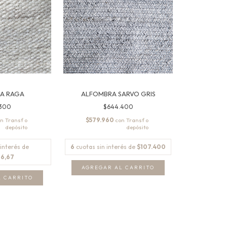
A RAGA
ALFOMBRA SARVO GRIS
.300
$644.400
$579.960
on
con
 interés de
6
cuotas sin interés de
$107.400
66,67
AGREGAR AL CARRITO
L CARRITO