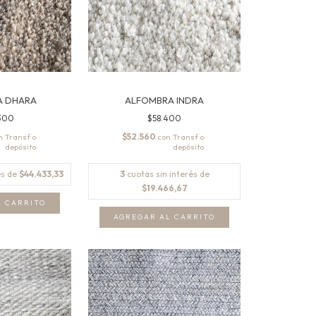
A DHARA
ALFOMBRA INDRA
300
$58.400
$52.560
n
con
és de
$44.433,33
3
cuotas sin interés de
$19.466,67
L CARRITO
AGREGAR AL CARRITO