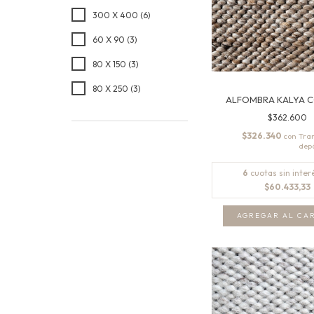
300 X 400 (6)
60 X 90 (3)
80 X 150 (3)
80 X 250 (3)
ALFOMBRA KALYA 
$362.600
$326.340
con
6
cuotas sin inter
$60.433,33
AGREGAR AL CA