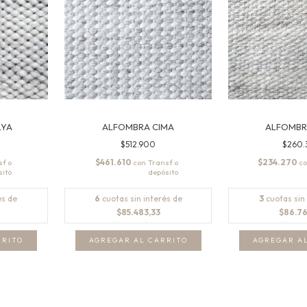
LYA
ALFOMBRA CIMA
ALFOMBR
$512.900
$260
$461.610
$234.270
con
c
és de
6
cuotas sin interés de
3
cuotas sin
$85.483,33
$86.7
RRITO
AGREGAR AL CARRITO
AGREGAR A