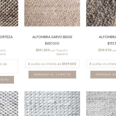
CORTEZA
ALFOMBRA SARVO BEIGE
ALFOMBR
$657.000
$133.
$591.300
$119.970
con
co
és de
6
cuotas sin interés de
$109.500
3
cuotas sin inter
AGREGAR AL CARRITO
AGREGAR A
RRITO