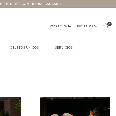
3M | 10% OFF CON TRANSF. BANCARIA
0
CREAR CUENTA
INICIAR SESIÓN
OBJETOS UNICOS
SERVICIOS