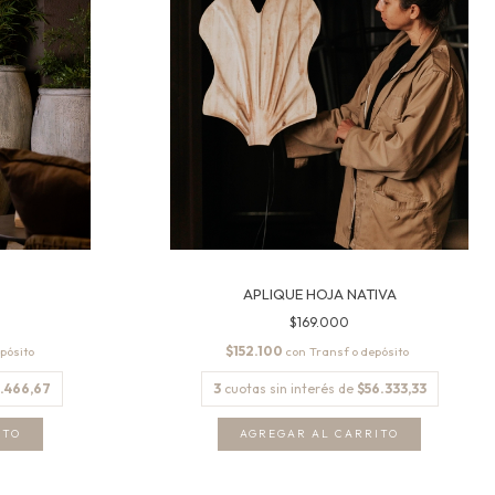
APLIQUE HOJA NATIVA
$169.000
$152.100
con
.466,67
3
cuotas sin interés de
$56.333,33
ITO