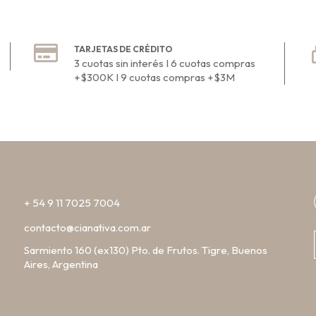
TARJETAS DE CRÉDITO
3 cuotas sin interés I 6 cuotas compras
+$300K I 9 cuotas compras +$3M
+ 54 9 11 7025 7004
contacto@cianativa.com.ar
Sarmiento 160 (ex130) Pto. de Frutos. Tigre, Buenos
Aires, Argentina