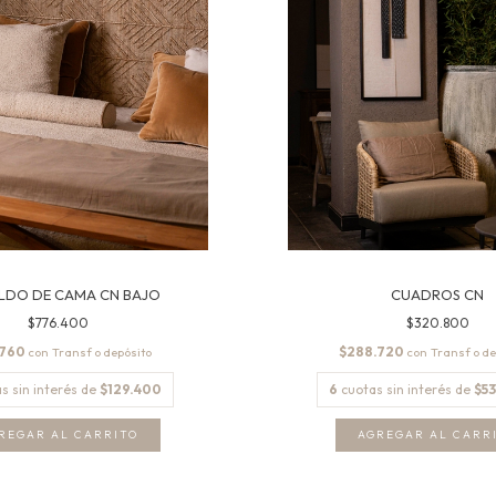
LDO DE CAMA CN BAJO
CUADROS CN
$776.400
$320.800
.760
$288.720
con
con
s sin interés de
$129.400
6
cuotas sin interés de
$53
REGAR AL CARRITO
AGREGAR AL CARR