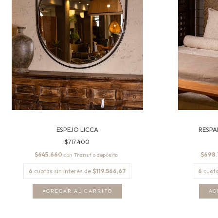
ESPEJO LICCA
RESPA
$717.400
$645.660
$698
con
6
cuotas sin interés de
$119.566,67
6
cuota
AG