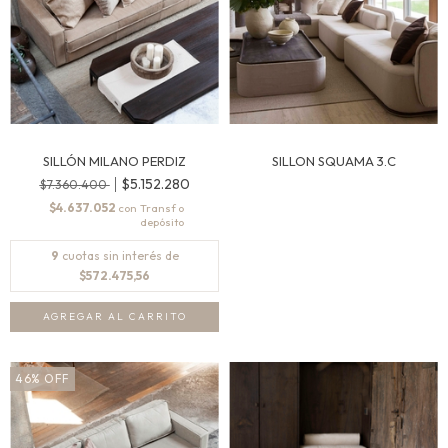
SILLÓN MILANO PERDIZ
SILLON SQUAMA 3.C
$5.152.280
$7.360.400
$4.637.052
con
9
cuotas sin interés de
$572.475,56
46
%
OFF