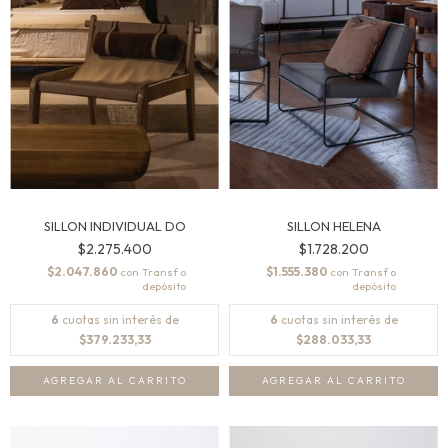
SILLON INDIVIDUAL DO
SILLON HELENA
$2.275.400
$1.728.200
$2.047.860
$1.555.380
con
con
6
cuotas sin interés de
6
cuotas sin interés de
$379.233,33
$288.033,33