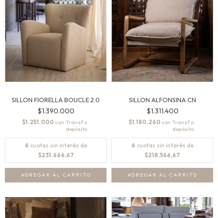
SILLON FIORELLA BOUCLE 2.0
SILLON ALFONSINA CN
$1.390.000
$1.311.400
$1.251.000
$1.180.260
con
con
6
cuotas sin interés de
6
cuotas sin interés de
$231.666,67
$218.566,67