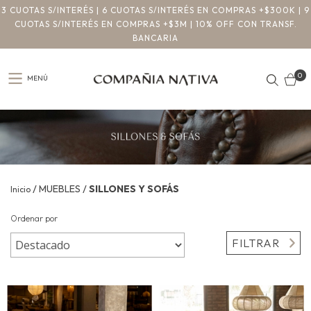
3 CUOTAS S/INTERÉS | 6 CUOTAS S/INTERÉS EN COMPRAS +$300K | 9
CUOTAS S/INTERÉS EN COMPRAS +$3M | 10% OFF CON TRANSF.
BANCARIA
0
MENÚ
/
/
MUEBLES
SILLONES Y SOFÁS
Inicio
Ordenar por
FILTRAR