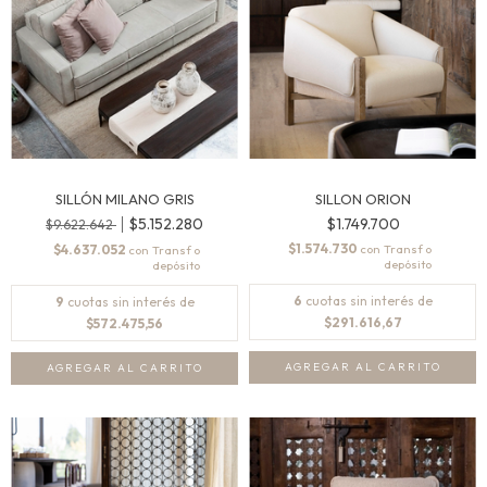
SILLÓN MILANO GRIS
SILLON ORION
$5.152.280
$1.749.700
$9.622.642
$1.574.730
$4.637.052
con
con
6
cuotas sin interés de
9
cuotas sin interés de
$291.616,67
$572.475,56