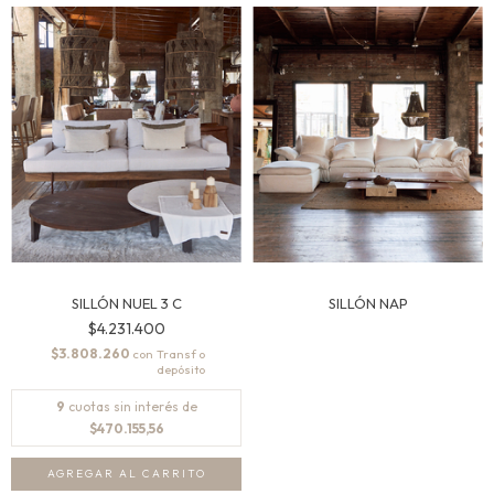
SILLÓN NUEL 3 C
SILLÓN NAP
$4.231.400
$3.808.260
con
9
cuotas sin interés de
$470.155,56