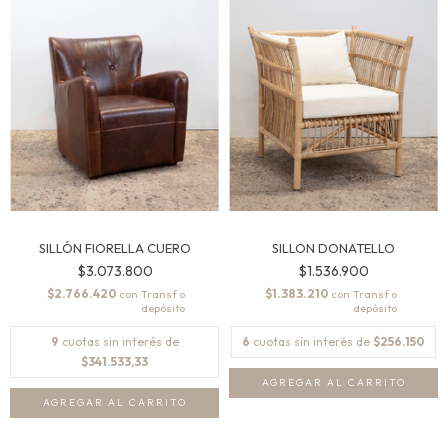
SILLÓN FIORELLA CUERO
SILLON DONATELLO
$3.073.800
$1.536.900
$2.766.420
$1.383.210
con
con
9
cuotas sin interés de
6
cuotas sin interés de
$256.150
$341.533,33