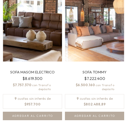
SOFA MASOM ELECTRICO
SOFA TOMMY
$8.619.300
$7.222.400
$7.757.370
$6.500.160
con
con
9
cuotas sin interés de
9
cuotas sin interés de
$957.700
$802.488,89