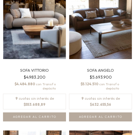
SOFA VITTORIO
SOFA ANGELO
$4.983.200
$5.693.900
$4.484.880
$5.124.510
con
con
9
cuotas sin interés de
9
cuotas sin interés de
$553.688,89
$632.655,56