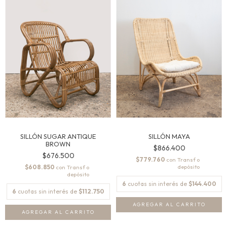
SILLÓN SUGAR ANTIQUE
SILLÓN MAYA
BROWN
$866.400
$676.500
$779.760
con
$608.850
con
6
cuotas sin interés de
$144.400
6
cuotas sin interés de
$112.750