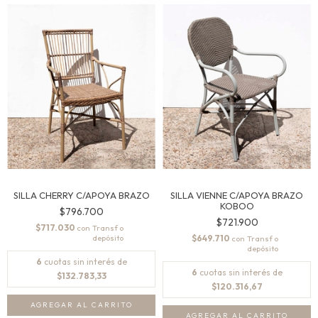
SILLA CHERRY C/APOYA BRAZO
SILLA VIENNE C/APOYA BRAZO
KOBOO
$796.700
$721.900
$717.030
con
$649.710
con
6
cuotas sin interés de
6
cuotas sin interés de
$132.783,33
$120.316,67