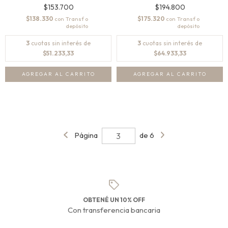
$153.700
$194.800
$138.330
$175.320
con
con
3
cuotas sin interés de
3
cuotas sin interés de
$51.233,33
$64.933,33
AGREGAR AL CARRITO
AGREGAR AL CARRITO
Página
de 6
OBTENÉ UN 10% OFF
Con transferencia bancaria