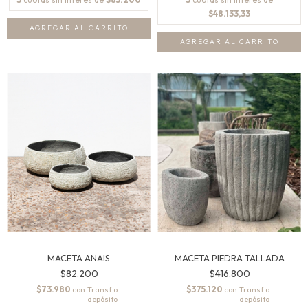
$48.133,33
AGREGAR AL CARRITO
AGREGAR AL CARRITO
MACETA ANAIS
MACETA PIEDRA TALLADA
$82.200
$416.800
$73.980
$375.120
con
con