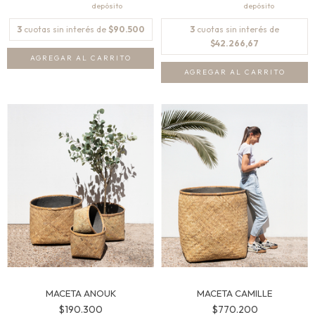
3
cuotas sin interés de
$90.500
3
cuotas sin interés de
$42.266,67
AGREGAR AL CARRITO
AGREGAR AL CARRITO
MACETA ANOUK
MACETA CAMILLE
$190.300
$770.200