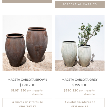
AGREGAR AL CARRITO
MACETA CARLOTA BROWN
MACETA CARLOTA GREY
$1.168.700
$755.800
$1.051.830
$680.220
con
con
6
cuotas sin interés de
6
cuotas sin interés de
$194.783,33
$125.966,67