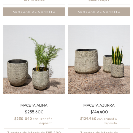
AGREGAR AL CARRITO
AGREGAR AL CARRITO
MACETA ALINA
MACETA AZURRA
$255.600
$144.400
$230.040
$129.960
con
con
3
cuotas sin interés de
$85.200
3
cuotas sin interés de